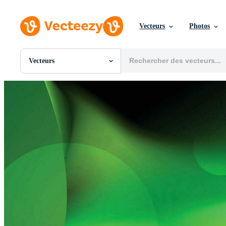
Vecteurs
Photos
Vecteurs
Toutes Images
Photos
PNGs
PSDs
SVGs
Modèles
Vecteurs
Vidéos
Motion graphics
Images Éditoriales
Événements Éditoriaux