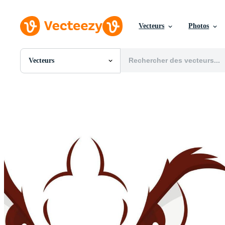
Vecteurs
Photos
Vecteurs
Toutes Images
Photos
PNGs
PSDs
SVGs
Modèles
Vecteurs
Vidéos
Motion graphics
Images Éditoriales
Événements Éditoriaux