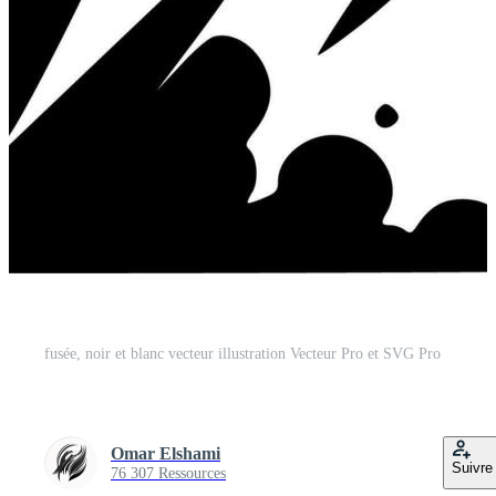
fusée, noir et blanc vecteur illustration Vecteur Pro et SVG Pro
Omar Elshami
Suivre
76 307 Ressources