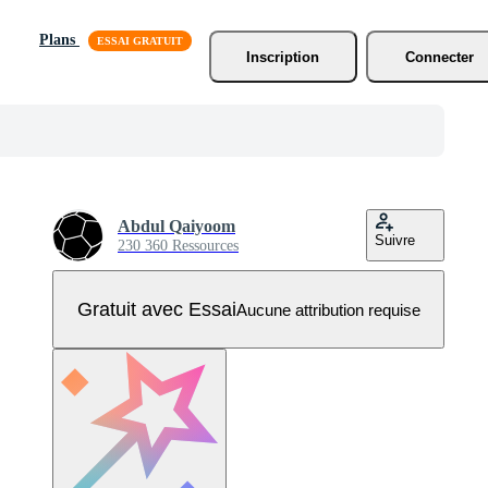
Plans
Inscription
Connecter
Abdul Qaiyoom
Suivre
230 360 Ressources
Gratuit avec Essai
Aucune attribution requise