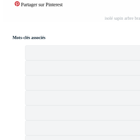
Partager sur Pinterest
isolé sapin arbre br
Mots-clés associés