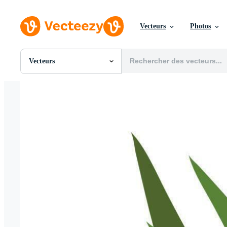
Vecteurs
Photos
Vecteurs
Toutes Images
Photos
PNGs
PSDs
SVGs
Modèles
Vecteurs
Vidéos
Motion graphics
Images Éditoriales
Événements Éditoriaux