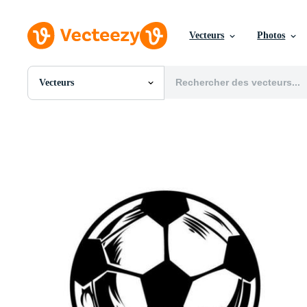
Vecteurs
Photos
Vecteurs
Toutes Images
Photos
PNGs
PSDs
SVGs
Modèles
Vecteurs
Vidéos
Motion graphics
Images Éditoriales
Événements Éditoriaux