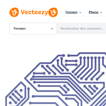
Vecteurs
Photos
Vecteurs
Toutes Images
Photos
PNGs
PSDs
SVGs
Modèles
Vecteurs
Vidéos
Motion graphics
Images Éditoriales
Événements Éditoriaux