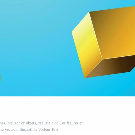
s. brillant or objets, réaliste d'or Les figures et
te vecteur illustration Vecteur Pro