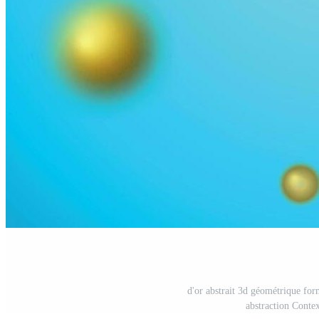
d'or abstrait 3d géométrique forme
abstraction Contex