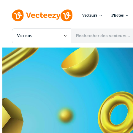
Vecteurs
Photos
Vecteurs
Toutes Images
Photos
PNGs
PSDs
SVGs
Modèles
Vecteurs
Vidéos
Motion graphics
Images Éditoriales
Événements Éditoriaux