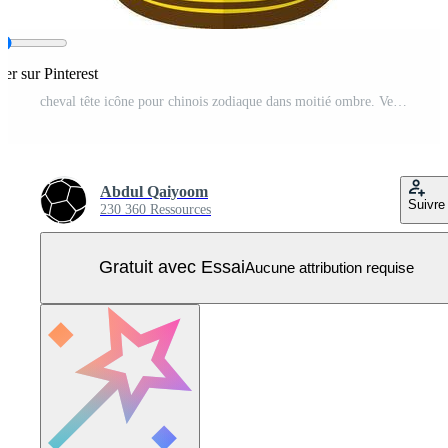
ger sur Pinterest
cheval tête icône pour chinois zodiaque dans moitié ombre. Vecteur Pro
Abdul Qaiyoom
Suivre
230 360 Ressources
Gratuit avec Essai
Aucune attribution requise