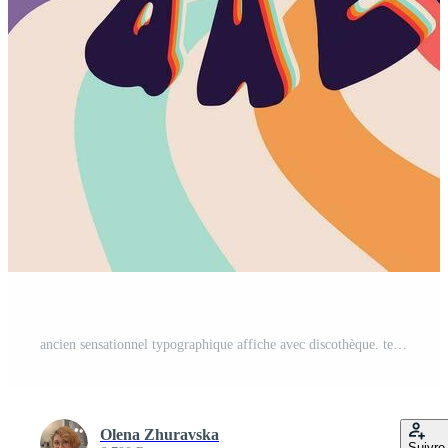
ancien sensationnel typographique affiche avec discothèque. texte dansant reine autour rétro coloré disco Balle sur graphique Contexte. vecteur plat illustration. parfait pour affiche, bannière, Publier pour social médias Vecteur Pro
Olena Zhuravska
Suivre