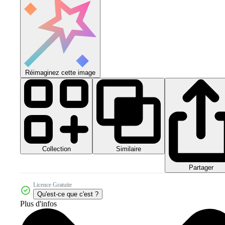
Réimaginez cette image
Collection
Similaire
Partager
Licence Gratuite
Qu'est-ce que c'est ?
Plus d'infos