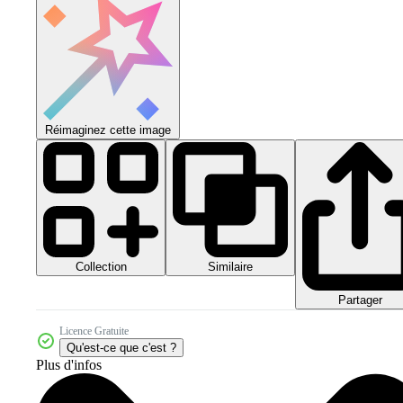
Réimaginez cette image
Collection
Similaire
Partager
Licence Gratuite
Qu'est-ce que c'est ?
Plus d'infos