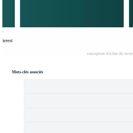
nterest
conception d'icône de vect
Mots-clés associés