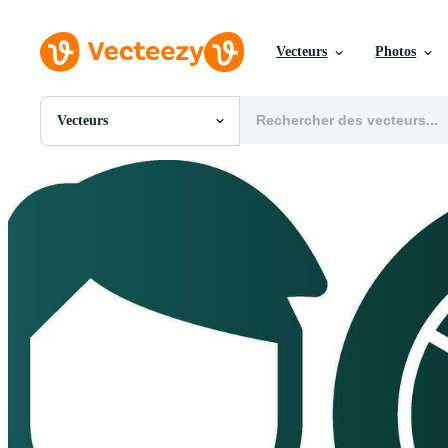
Vecteurs
Photos
Vecteurs
Toutes Images
Photos
PNGs
PSDs
SVGs
Modèles
Vecteurs
Vidéos
Motion graphics
Images Éditoriales
Événements Éditoriaux