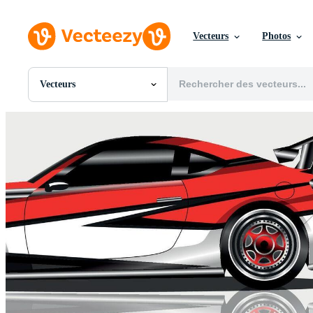
Vecteurs
Photos
Vecteurs
Toutes Images
Photos
PNGs
PSDs
SVGs
Modèles
Vecteurs
Vidéos
Motion graphics
Images Éditoriales
Événements Éditoriaux