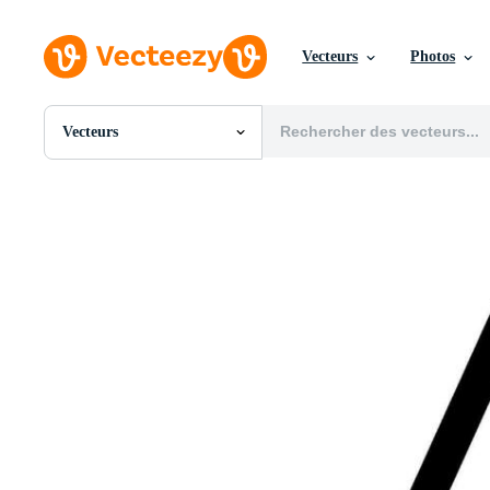
Vecteurs
Photos
Vecteurs
Toutes Images
Photos
PNGs
PSDs
SVGs
Modèles
Vecteurs
Vidéos
Motion graphics
Images Éditoriales
Événements Éditoriaux