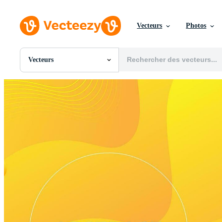
Vecteurs
Photos
Vecteurs
Toutes Images
Photos
PNGs
PSDs
SVGs
Modèles
Vecteurs
Vidéos
Motion graphics
Images Éditoriales
Événements Éditoriaux