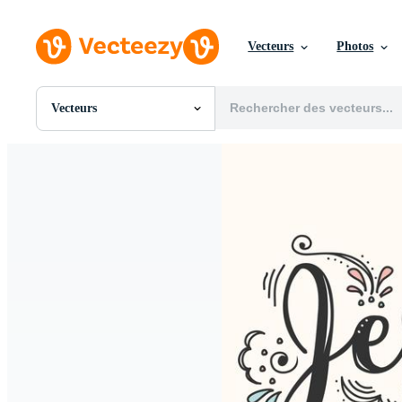
Vecteurs
Photos
Vecteurs
Toutes Images
Photos
PNGs
PSDs
SVGs
Modèles
Vecteurs
Vidéos
Motion graphics
Images Éditoriales
Événements Éditoriaux