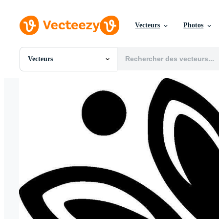
Vecteurs
Photos
Vecteurs
Toutes Images
Photos
PNGs
PSDs
SVGs
Modèles
Vecteurs
Vidéos
Motion graphics
Images Éditoriales
Événements Éditoriaux