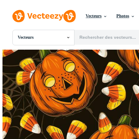
Vecteurs
Photos
Vecteurs
Toutes Images
Photos
PNGs
PSDs
SVGs
Modèles
Vecteurs
Vidéos
Motion graphics
Images Éditoriales
Événements Éditoriaux