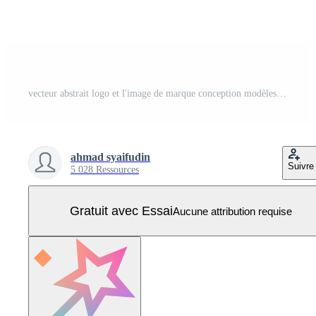
vecteur abstrait logo et l'image de marque conception modèles dans branché linéaire minimal style, emblème pour beauté studio et produits de beauté - femelle portrait, magnifique femme visage - badge pour faire en haut artiste, mode Vecteur Pro
ahmad syaifudin
Suivre
5 028 Ressources
Gratuit avec Essai
Aucune attribution requise