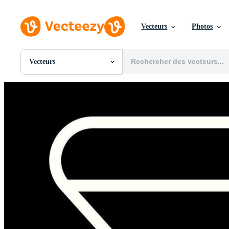
Vecteurs
Photos
Vecteurs
Toutes Images
Photos
PNGs
PSDs
SVGs
Modèles
Vecteurs
Vidéos
Motion graphics
Images Éditoriales
Événements Éditoriaux