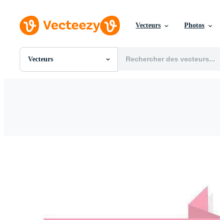
Vecteurs
Photos
Vecteurs
Toutes Images
Photos
PNGs
PSDs
SVGs
Modèles
Vecteurs
Vidéos
Motion graphics
Images Éditoriales
Événements Éditoriaux