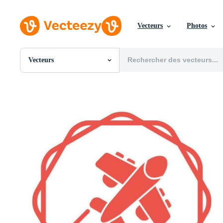
Vecteurs
Photos
Vecteurs
Toutes Images
Photos
PNGs
PSDs
SVGs
Modèles
Vecteurs
Vidéos
Motion graphics
Images Éditoriales
Événements Éditoriaux