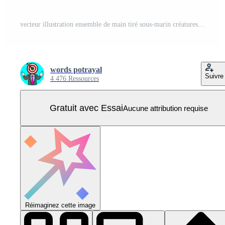
vecteur illustration ensemble de main tiré sous-marin créatures. ermite crabe, homard, coquillages, escargot, noix de coco crabe, mer tortue, mer étoile, cauris, chiton, nautile, fer à cheval Crabe Vecteur Pro
words potrayal
Suivre
4 476 Ressources
Gratuit avec Essai
Aucune attribution requise
Réimaginez cette image