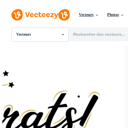
Vecteurs
Photos
Vecteurs
Toutes Images
Photos
PNGs
PSDs
SVGs
Modèles
Vecteurs
Vidéos
Motion graphics
Images Éditoriales
Événements Éditoriaux