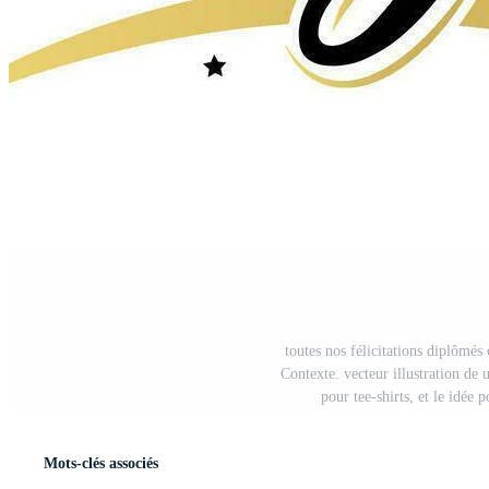
toutes nos félicitations diplômés 
Contexte. vecteur illustration de
pour tee-shirts, et le idée 
Mots-clés associés