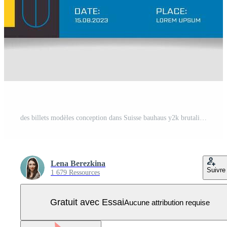
des billets modèles conception dans Suisse bauhaus y2k brutaliste style. géométrique coloré maquette coupon avec primitif formes modèle. sur invitation pour événement, festivals, concert Vecteur Pro
Lena Berezkina
Suivre
1 679 Ressources
Gratuit avec Essai
Aucune attribution requise