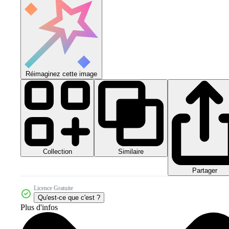
Réimaginez cette image
Collection
Similaire
Partager
Licence Gratuite
Qu'est-ce que c'est ?
Plus d'infos