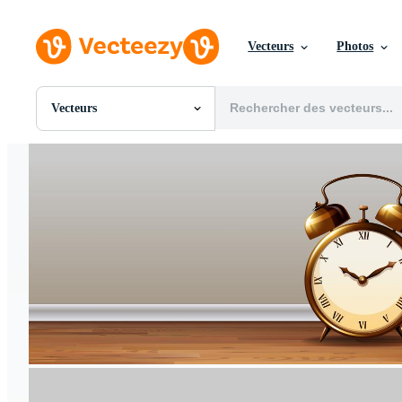
Vecteurs
Photos
Vecteurs
Toutes Images
Photos
PNGs
PSDs
SVGs
Modèles
Vecteurs
Vidéos
Motion graphics
Images Éditoriales
Événements Éditoriaux