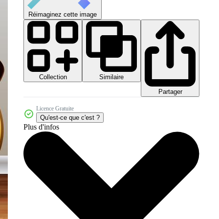
Réimaginez cette image
Collection
Similaire
Partager
Licence Gratuite
Qu'est-ce que c'est ?
Plus d'infos