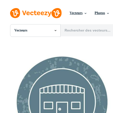
Vecteurs
Photos
Vecteurs
Toutes Images
Photos
PNGs
PSDs
SVGs
Modèles
Vecteurs
Vidéos
Motion graphics
Images Éditoriales
Événements Éditoriaux