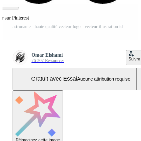
er sur Pinterest
astronaute - haute qualité vecteur logo - vecteur illustration idéal pour T-shirt graphique Vecteur Pro et SVG Pro
Omar Elshami
Suivre
76 307 Ressources
Gratuit avec Essai
Aucune attribution requise
Réimaginez cette image