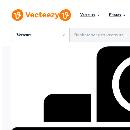
Vecteurs
Photos
Vecteurs
Toutes Images
Photos
PNGs
PSDs
SVGs
Modèles
Vecteurs
Vidéos
Motion graphics
Images Éditoriales
Événements Éditoriaux