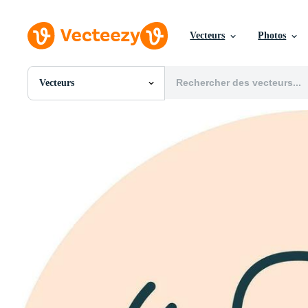
Vecteurs
Photos
Vecteurs
Toutes Images
Photos
PNGs
PSDs
SVGs
Modèles
Vecteurs
Vidéos
Motion graphics
Images Éditoriales
Événements Éditoriaux