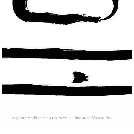
cagnotte machine main tiré vecteur illustration Vecteur Pro