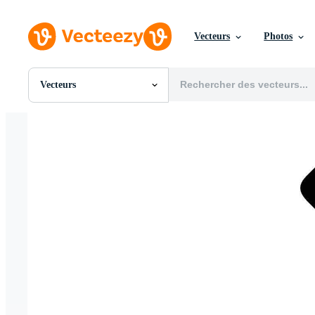
Vecteurs
Photos
Vecteurs
Toutes Images
Photos
PNGs
PSDs
SVGs
Modèles
Vecteurs
Vidéos
Motion graphics
Images Éditoriales
Événements Éditoriaux