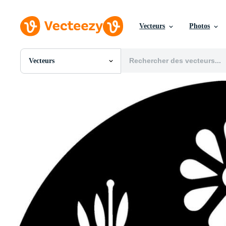
Vecteurs
Photos
Vecteurs
Toutes Images
Photos
PNGs
PSDs
SVGs
Modèles
Vecteurs
Vidéos
Motion graphics
Images Éditoriales
Événements Éditoriaux