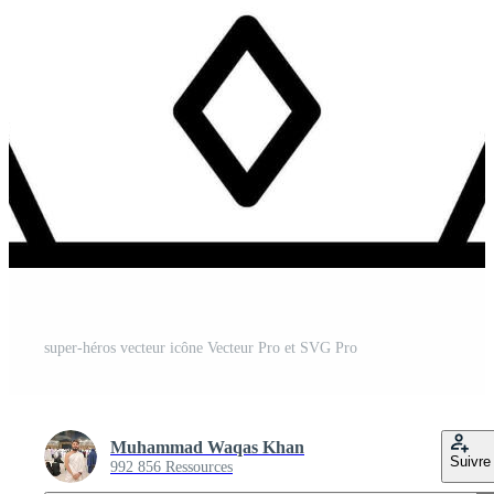
super-héros vecteur icône Vecteur Pro et SVG Pro
Muhammad Waqas Khan
Suivre
992 856 Ressources