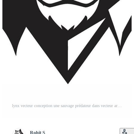
lynx vecteur conception une sauvage prédateur dans vecteur art lynx vecteur une féroce et magnifique créature Vecteur Pro
Rohit S