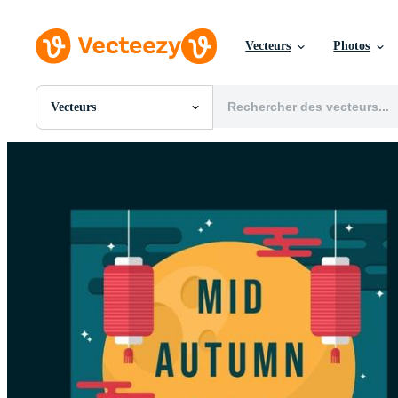
Vecteurs
Photos
Vecteurs
Toutes Images
Photos
PNGs
PSDs
SVGs
Modèles
Vecteurs
Vidéos
Motion graphics
Images Éditoriales
Événements Éditoriaux