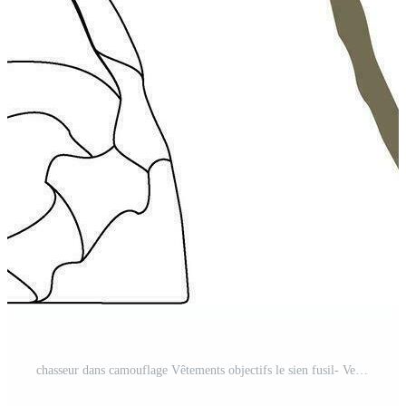
chasseur dans camouflage Vêtements objectifs le sien fusil- Vecteur Pro