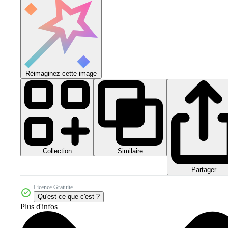
Réimaginez cette image
Collection
Similaire
Partager
Licence Gratuite
Qu'est-ce que c'est ?
Plus d'infos