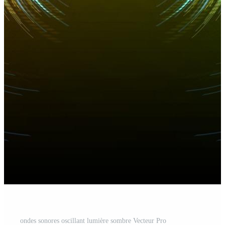
ondes sonores oscillant lumière sombre Vecteur Pro