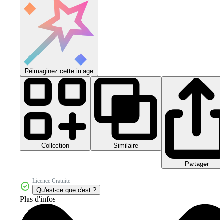
Réimaginez cette image
Collection
Similaire
Partager
Licence Gratuite
Qu'est-ce que c'est ?
Plus d'infos