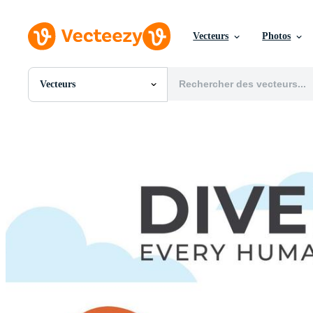
Vecteurs
Photos
Vecteurs
Toutes Images
Photos
PNGs
PSDs
SVGs
Modèles
Vecteurs
Vidéos
Motion graphics
Images Éditoriales
Événements Éditoriaux