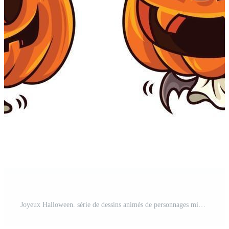
Joyeux Halloween. série de dessins animés de personnages mignons de citrouille jack o lantern avec une expression de visage drôle et des costumes d'halloween. ensemble de mascotte. Vecteur Pro