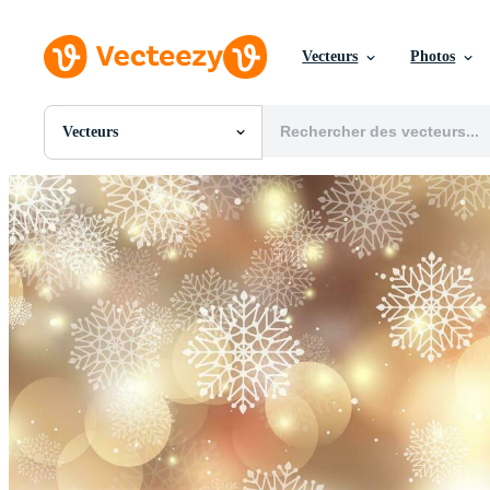
Vecteurs
Photos
Vecteurs
Toutes Images
Photos
PNGs
PSDs
SVGs
Modèles
Vecteurs
Vidéos
Motion graphics
Images Éditoriales
Événements Éditoriaux