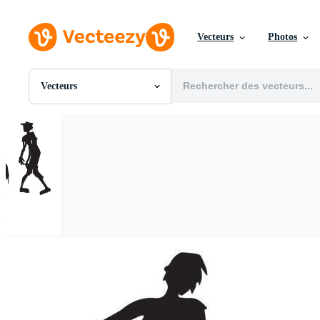
Vecteurs
Photos
Vecteurs
Toutes Images
Photos
PNGs
PSDs
SVGs
Modèles
Vecteurs
Vidéos
Motion graphics
Images Éditoriales
Événements Éditoriaux