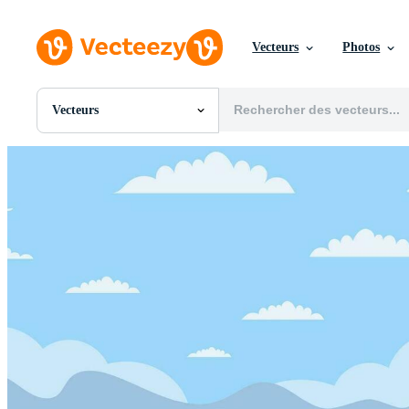
Vecteurs
Photos
Vecteurs
Toutes Images
Photos
PNGs
PSDs
SVGs
Modèles
Vecteurs
Vidéos
Motion graphics
Images Éditoriales
Événements Éditoriaux