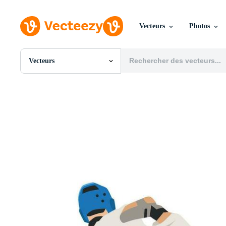
Vecteurs
Photos
Vecteurs
Toutes Images
Photos
PNGs
PSDs
SVGs
Modèles
Vecteurs
Vidéos
Motion graphics
Images Éditoriales
Événements Éditoriaux