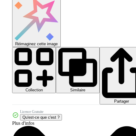
Réimaginez cette image
Collection
Similaire
Partager
Licence Gratuite
Qu'est-ce que c'est ?
Plus d'infos