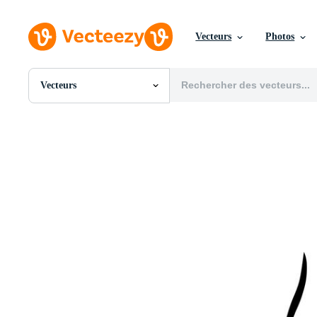
Vecteurs
Photos
Vecteurs
Toutes Images
Photos
PNGs
PSDs
SVGs
Modèles
Vecteurs
Vidéos
Motion graphics
Images Éditoriales
Événements Éditoriaux