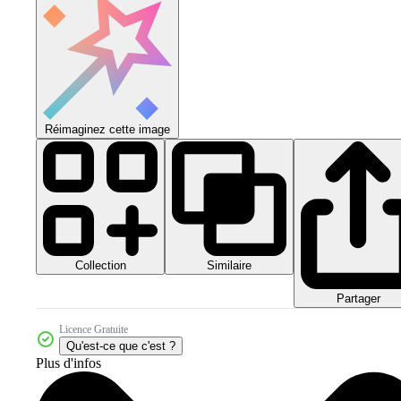
Réimaginez cette image
Collection
Similaire
Partager
Licence Gratuite
Qu'est-ce que c'est ?
Plus d'infos